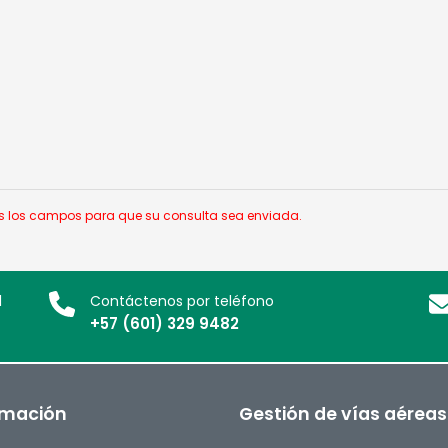
dos los campos para que su consulta sea enviada.
l
Contáctenos por teléfono
+57 (601) 329 9482
rmación
Gestión de vías aéreas