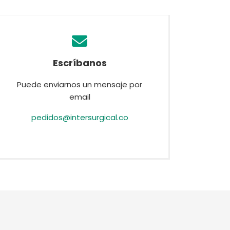
Deutschland
Sweden
España
Turkey
France
Escríbanos
International English
Puede enviarnos un mensaje por
email
pedidos@intersurgical.co