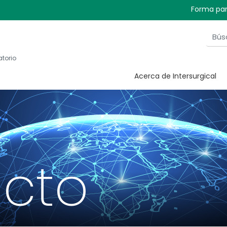
Forma par
atorio
Acerca de Intersurgical
cto