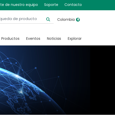
te de nuestro equipo
Soporte
Contacto
Colombia
United Kingdom
Ireland
Productos
Eventos
Noticias
Explorar
United States
Italia
Australia
Japan
België, Nederlands
Lietuva
Belgique, Français
Malaysia
Canada, English
Mexico
Canada, Français
Nederlands
China
Norway
Colombia
Portugal
Denmark
Russia