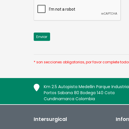
* son secciones obligatorias, por favor complete to
Km 2.5 Autopista Medellin Parque Industria
Portos Sabana 80 Bodega 140 Cota
Cundinamarca Colombia
Intersurgical
Info