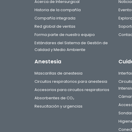
Acerca de Intersurgical
Noticia
Historia de la compañía
Evento
Compañía integrada
Explor
Red global de ventas
Soport
Forma parte de nuestro equipo
Contac
Estándares del Sistema de Gestión de
Calidad y Medio Ambiente
Anestesia
Cuid
Mascarillas de anestesia
Interf
Circuitos respiratorios para anestesia
Circui
Intensi
Accesorios para circuitos respiratorios
Cámara
Absorbentes de CO₂
Acceso
Resucitación y urgencias
Sondas
Higien
Conect