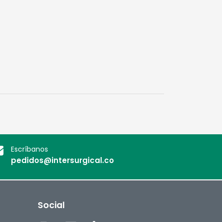
Escríbanos
pedidos@intersurgical.co
Social