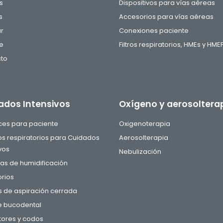
s
Dispositivos para vías aéreas
s
Accesorios para vías aéreas
ar
Conexiones paciente
e
Filtros respiratorios, HMEs y HME
to
ados Intensivos
Oxígeno y aerosoltera
aces para paciente
Oxigenoterapia
tos respiratorios para Cuidados
Aerosolterapia
vos
Nebulización
s de humidificación
rios
 de aspiración cerrada
e bucodental
ores y codos