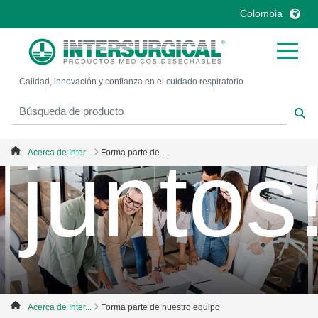
¡Crec
Colombia
United Kingdom
Ireland
Calidad, innovación y confianza en el cuidado respiratorio
United States
Italia
Australia
Japan
België, Nederlands
Lietuva
juntos
Acerca de Inter...
Forma parte de ...
Belgique, Français
Malaysia
Canada, English
Mexico
Canada, Français
Nederlands
China
Norway
Colombia
Portugal
Denmark
Russia
Deutschland
Sweden
Acerca de Inter...
Forma parte de nuestro equipo