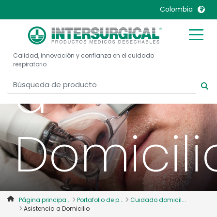
Asistenc
Colombia
United Kingdom
Ireland
Calidad, innovación y confianza en el cuidado
United States
Italia
respiratorio
a
Australia
Japan
België, Nederlands
Lietuva
Belgique, Français
Malaysia
Canada, English
Mexico
Domicili
Canada, Français
Nederlands
China
Norway
Colombia
Portugal
Denmark
Russia
Página principa...
Portafolio de p...
Cuidado domicil...
Deutschland
Sweden
Asistencia a Domicilio