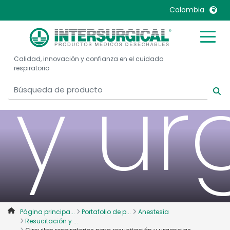
resu
Colombia
United Kingdom
Ireland
Calidad, innovación y confianza en el cuidado
United States
Italia
respiratorio
y ur
Australia
Japan
België, Nederlands
Lietuva
Belgique, Français
Malaysia
Canada, English
Mexico
Canada, Français
Nederlands
China
Norway
Colombia
Portugal
Denmark
Russia
Página principa...
Portafolio de p...
Anestesia
Deutschland
Sweden
Resucitación y ...