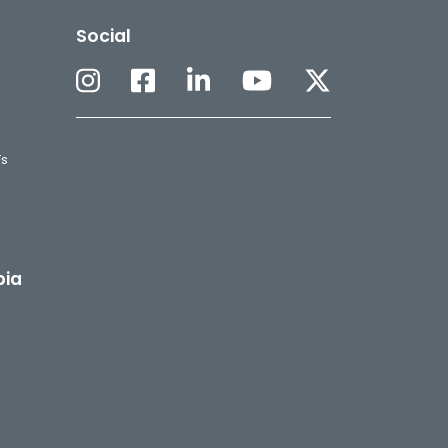
Social
Fs
pia