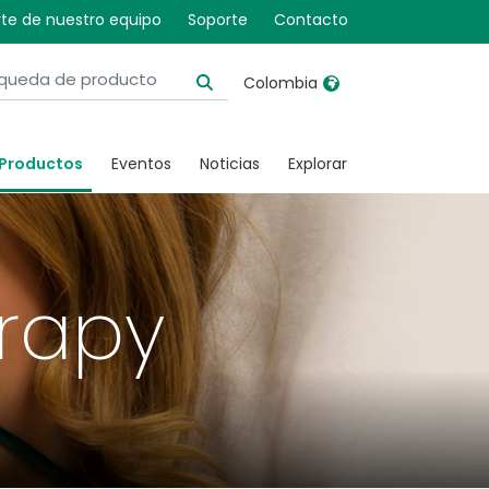
te de nuestro equipo
Soporte
Contacto
Colombia
United Kingdom
Ireland
Productos
Eventos
Noticias
Explorar
United States
Italia
Australia
Japan
België, Nederlands
Lietuva
rapy
Belgique, Français
Malaysia
Canada, English
Mexico
Canada, Français
Nederlands
China
Norway
Colombia
Portugal
Denmark
Russia