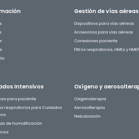
rmación
Gestión de vías aéreas
s
Dispositivos para vías aéreas
s
Accesorios para vías aéreas
ar
Conexiones paciente
e
Filtros respiratorios, HMEs y HME
to
ados Intensivos
Oxígeno y aerosoltera
aces para paciente
Oxigenoterapia
tos respiratorios para Cuidados
Aerosolterapia
vos
Nebulización
s de humidificación
rios