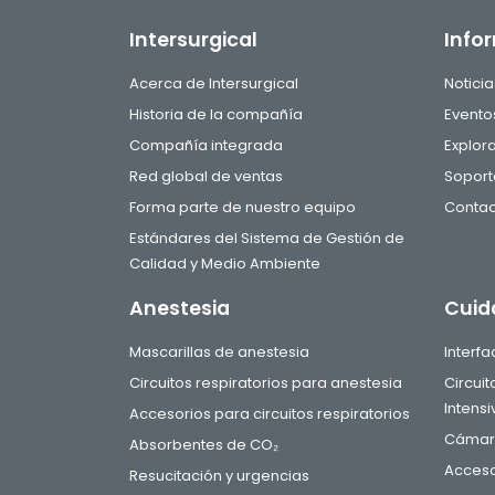
Intersurgical
Info
Acerca de Intersurgical
Noticia
Historia de la compañía
Evento
Compañía integrada
Explor
Red global de ventas
Soport
Forma parte de nuestro equipo
Contac
Estándares del Sistema de Gestión de
Calidad y Medio Ambiente
Anestesia
Cuid
Mascarillas de anestesia
Interf
Circuitos respiratorios para anestesia
Circui
Intensi
Accesorios para circuitos respiratorios
Cámara
Absorbentes de CO₂
Acceso
Resucitación y urgencias