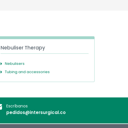
Deutschland
Sweden
España
Turkey
France
International English
Nebuliser Therapy
Nebulisers
Tubing and accessories
Escríbanos
pedidos@intersurgical.co