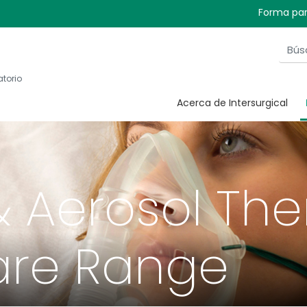
Forma par
atorio
Acerca de Intersurgical
 Aerosol The
re Range