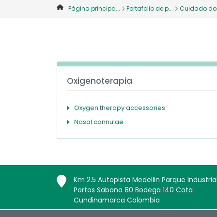
Página principa...
Portafolio de p...
Cuidado domi
Oxigenoterapia
Oxygen therapy accessories
Nasal cannulae
Km 2.5 Autopista Medellin Parque Industria
Portos Sabana 80 Bodega 140 Cota
Cundinamarca Colombia