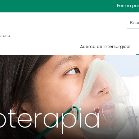
Forma par
atorio
Acerca de Intersurgical
oterapia