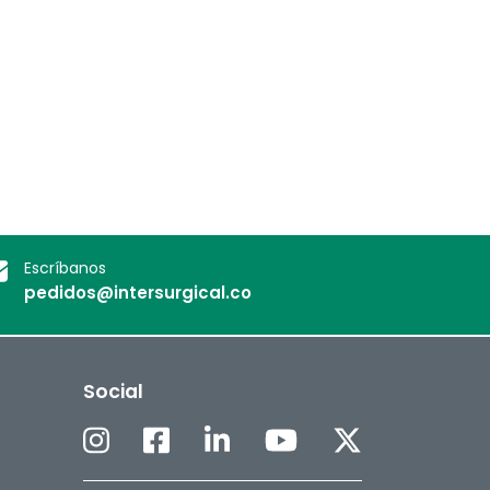
Escríbanos
pedidos@intersurgical.co
Social