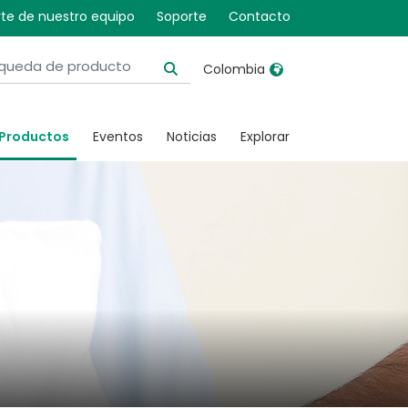
te de nuestro equipo
Soporte
Contacto
Colombia
United Kingdom
Ireland
Productos
Eventos
Noticias
Explorar
United States
Italia
Australia
Japan
België, Nederlands
Lietuva
Belgique, Français
Malaysia
Canada, English
Mexico
Canada, Français
Nederlands
China
Norway
Colombia
Portugal
Denmark
Russia