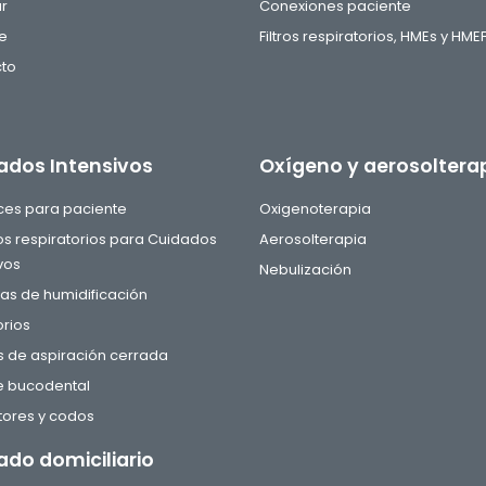
ar
Conexiones paciente
e
Filtros respiratorios, HMEs y HME
to
ados Intensivos
Oxígeno y aerosoltera
aces para paciente
Oxigenoterapia
tos respiratorios para Cuidados
Aerosolterapia
vos
Nebulización
s de humidificación
rios
 de aspiración cerrada
e bucodental
ores y codos
ado domiciliario