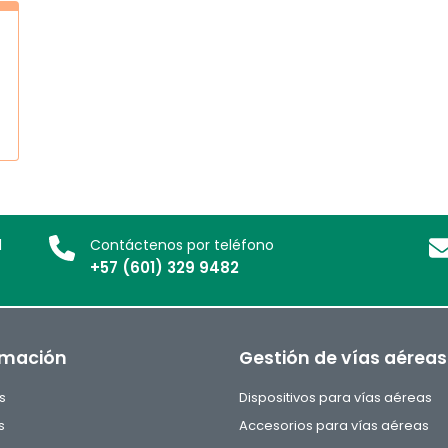
l
Contáctenos por teléfono
+57 (601) 329 9482
rmación
Gestión de vías aéreas
s
Dispositivos para vías aéreas
s
Accesorios para vías aéreas