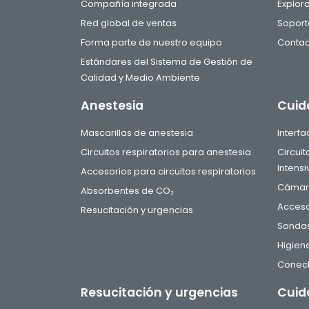
Compañía integrada
Explor
Red global de ventas
Soport
Forma parte de nuestro equipo
Contac
Estándares del Sistema de Gestión de
Calidad y Medio Ambiente
Anestesia
Cuid
Mascarillas de anestesia
Interf
Circuitos respiratorios para anestesia
Circui
Intensi
Accesorios para circuitos respiratorios
Cámara
Absorbentes de CO₂
Acceso
Resucitación y urgencias
Sondas
Higien
Conect
Resucitación y urgencias
Cuid