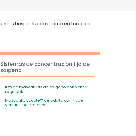
Deutschland
Sweden
España
Turkey
cientes hospitalizados como en terapias
France
International English
Sistemas de concentración fija de
oxígeno
Kits de mascarillas de oxígeno con venturi
regulable
Mascarilla EcoLite™ de adulto con kit de
venturis individuales