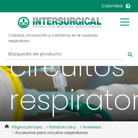
Colombia
para
United Kingdom
Ireland
Calidad, innovación y confianza en el cuidado
United States
Italia
respiratorio
Australia
Japan
circuitos
België, Nederlands
Lietuva
Belgique, Français
Malaysia
Canada, English
Mexico
respirato
Canada, Français
Nederlands
China
Norway
Colombia
Portugal
Denmark
Russia
Página principa...
Portafolio de p...
Anestesia
Deutschland
Sweden
Accesorios para circuitos respiratorios