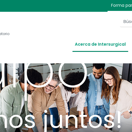
stro
Forma par
atorio
ipo
Acerca de Intersurgical
os juntos!