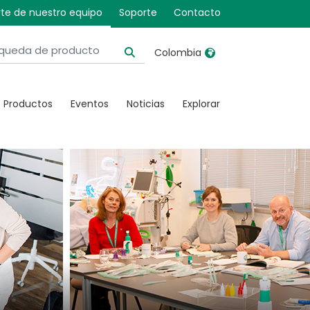
te de nuestro equipo
Soporte
Contacto
Colombia
United Kingdom
Ireland
Productos
Eventos
Noticias
Explorar
United States
Italia
Australia
Japan
België, Nederlands
Lietuva
Belgique, Français
Malaysia
Canada, English
Mexico
Canada, Français
Nederlands
China
Norway
Colombia
Portugal
Denmark
Russia