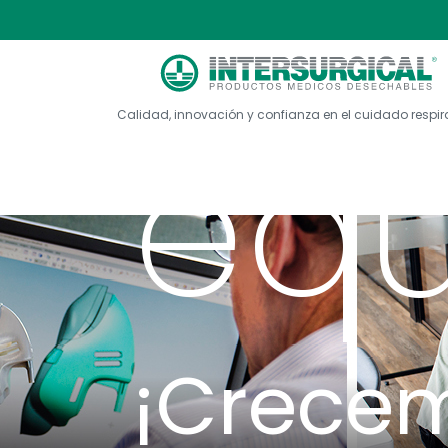
nue
Acerca de Inter...
Forma parte de ...
Calidad, innovación y confianza en el cuidado respir
equ
¡Crecem