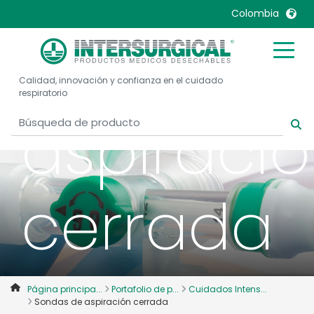
Sondas
Colombia
de
United Kingdom
Ireland
Calidad, innovación y confianza en el cuidado
United States
Italia
respiratorio
Australia
Japan
aspiraci
België, Nederlands
Lietuva
Belgique, Français
Malaysia
Canada, English
Mexico
cerrada
Canada, Français
Nederlands
China
Norway
Colombia
Portugal
Denmark
Russia
Página principa...
Portafolio de p...
Cuidados Intens...
Deutschland
Sweden
Sondas de aspiración cerrada