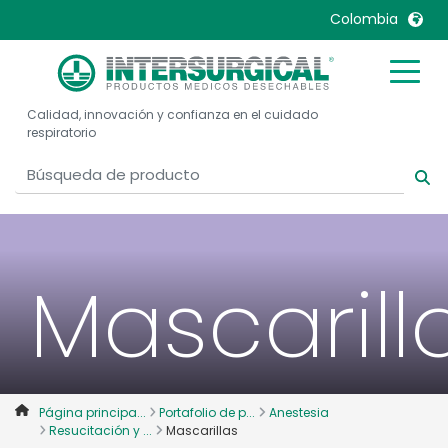
Colombia
United Kingdom
Ireland
Calidad, innovación y confianza en el cuidado
United States
Italia
respiratorio
Australia
Japan
België, Nederlands
Lietuva
Belgique, Français
Malaysia
Canada, English
Mexico
Mascarill
Canada, Français
Nederlands
China
Norway
Colombia
Portugal
Denmark
Russia
Página principa...
Portafolio de p...
Anestesia
Deutschland
Sweden
Resucitación y ...
Mascarillas