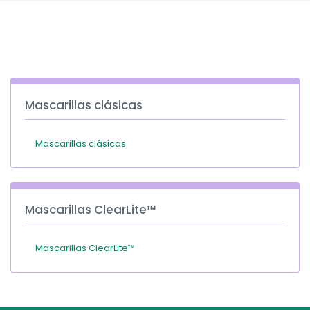
España
Turkey
France
International English
Mascarillas clásicas
Mascarillas clásicas
Mascarillas ClearLite™
Mascarillas ClearLite™