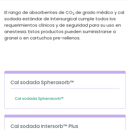
España
Turkey
El rango de absorbentes de CO
de grado médico y cal
France
2
sodada estándar de Intersurgical cumple todos los
International English
requerimientos clínicos y de seguridad para su uso en
anestesia. Estos productos pueden suministrarse a
granel o en cartuchos pre-rellenos.
Cal sodada Spherasorb™
Cal sodada Spherasorb™
Cal sodada Intersorb™ Plus