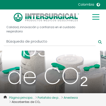
Colombia
United Kingdom
Ireland
Calidad, innovación y confianza en el cuidado
United States
Italia
respiratorio
Absorbe
Australia
Japan
België, Nederlands
Lietuva
Belgique, Français
Malaysia
Canada, English
Mexico
de CO₂
Canada, Français
Nederlands
China
Norway
Colombia
Portugal
Denmark
Russia
Página principa...
Portafolio de p...
Anestesia
Deutschland
Sweden
Absorbentes de CO₂