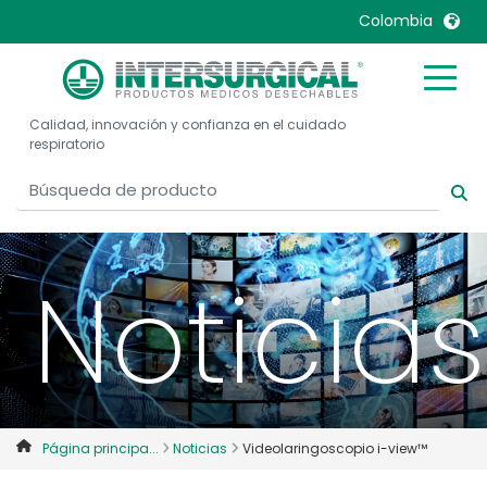
Colombia
United Kingdom
Ireland
Calidad, innovación y confianza en el cuidado
United States
Italia
respiratorio
Australia
Japan
België, Nederlands
Lietuva
Belgique, Français
Malaysia
Noticias
Canada, English
Mexico
Canada, Français
Nederlands
China
Norway
Colombia
Portugal
Denmark
Russia
Página principa...
Noticias
Videolaringoscopio i-view™
Deutschland
Sweden