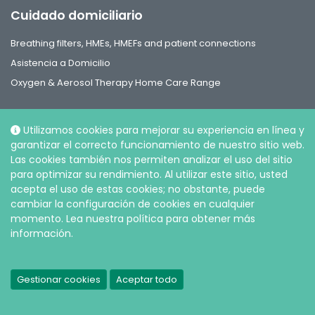
Cuidado domiciliario
Breathing filters, HMEs, HMEFs and patient connections
Asistencia a Domicilio
Oxygen & Aerosol Therapy Home Care Range
Utilizamos cookies para mejorar su experiencia en línea y
garantizar el correcto funcionamiento de nuestro sitio web.
Las cookies también nos permiten analizar el uso del sitio
Social
para optimizar su rendimiento. Al utilizar este sitio, usted
acepta el uso de estas cookies; no obstante, puede
cambiar la configuración de cookies en cualquier
momento. Lea nuestra política para obtener más
información.
© Intersurgical S.A.S, 2026 |
Política de Privacidad y Cookies
Gestionar cookies
Aceptar todo