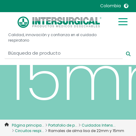
22m
Colombia
United Kingdom
Ireland
Calidad, innovación y confianza en el cuidado
United States
Italia
15
respiratorio
Australia
Japan
België, Nederlands
Lietuva
Belgique, Français
Malaysia
Canada, English
Mexico
Canada, Français
Nederlands
China
Norway
Colombia
Portugal
Denmark
Russia
Página principa...
Portafolio de p...
Cuidados Intens...
Deutschland
Sweden
Circuitos respi...
Ramales de alma lisa de 22mm y 15mm