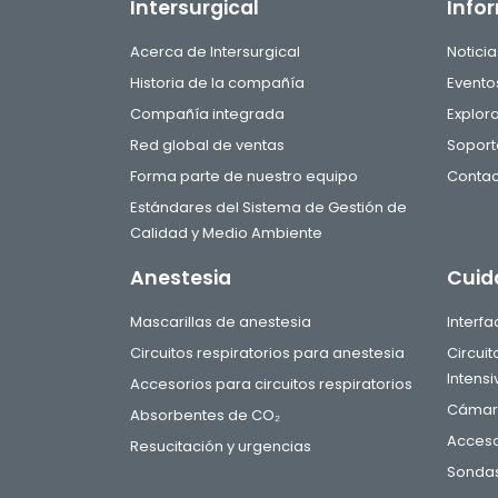
Intersurgical
Info
Acerca de Intersurgical
Noticia
Historia de la compañía
Evento
Compañía integrada
Explor
Red global de ventas
Soport
Forma parte de nuestro equipo
Contac
Estándares del Sistema de Gestión de
Calidad y Medio Ambiente
Anestesia
Cuid
Mascarillas de anestesia
Interf
Circuitos respiratorios para anestesia
Circui
Intensi
Accesorios para circuitos respiratorios
Cámara
Absorbentes de CO₂
Acceso
Resucitación y urgencias
Sondas