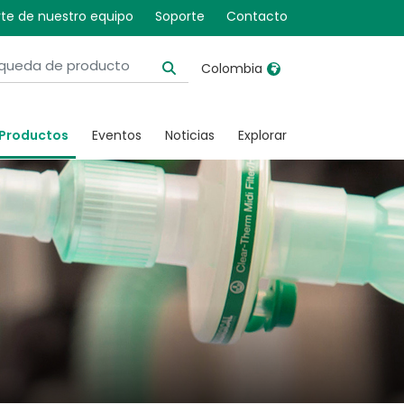
te de nuestro equipo
Soporte
Contacto
Colombia
United Kingdom
Ireland
Productos
Eventos
Noticias
Explorar
United States
Italia
Australia
Japan
België, Nederlands
Lietuva
Belgique, Français
Malaysia
Canada, English
Mexico
Canada, Français
Nederlands
China
Norway
Colombia
Portugal
Denmark
Russia