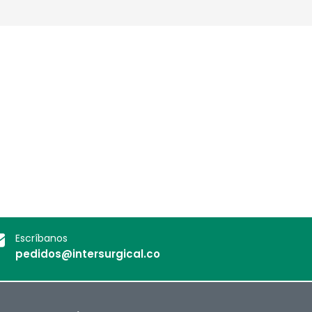
Deutschland
Sweden
España
Turkey
France
International English
Escríbanos
pedidos@intersurgical.co