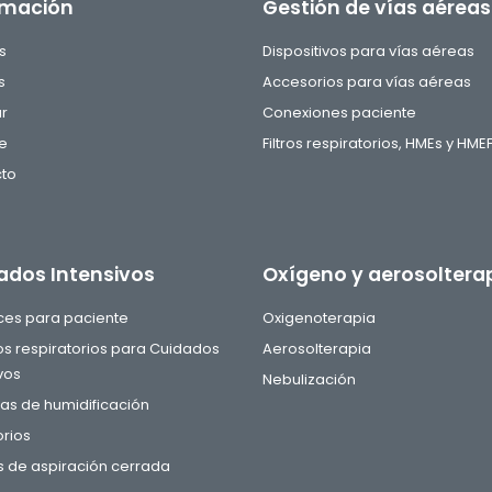
rmación
Gestión de vías aéreas
s
Dispositivos para vías aéreas
s
Accesorios para vías aéreas
ar
Conexiones paciente
e
Filtros respiratorios, HMEs y HME
to
ados Intensivos
Oxígeno y aerosoltera
aces para paciente
Oxigenoterapia
tos respiratorios para Cuidados
Aerosolterapia
vos
Nebulización
s de humidificación
rios
 de aspiración cerrada