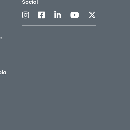
Social
Fs
pia