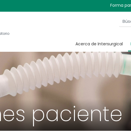
Forma par
atorio
Acerca de Intersurgical
es paciente