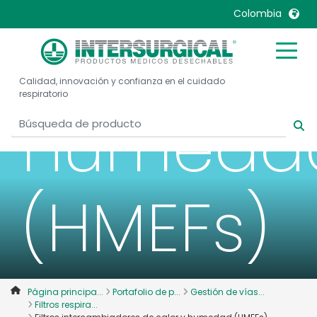
Colombia
de calor 
United Kingdom
Ireland
Calidad, innovación y confianza en el cuidado
United States
Italia
respiratorio
Australia
Japan
humeda
België, Nederlands
Lietuva
Belgique, Français
Malaysia
Canada, English
Mexico
(HMEFs)
Canada, Français
Nederlands
China
Norway
Colombia
Portugal
Denmark
Russia
Página principa...
Portafolio de p...
Gestión de vías...
Deutschland
Sweden
Filtros respira...