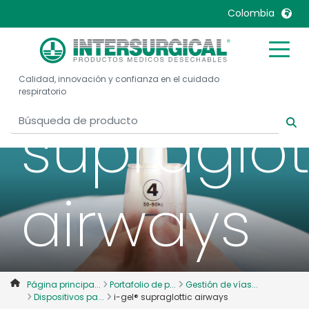
Colombia
i-gel®
United Kingdom
Ireland
Calidad, innovación y confianza en el cuidado
United States
Italia
respiratorio
Australia
Japan
supraglot
België, Nederlands
Lietuva
Belgique, Français
Malaysia
Canada, English
Mexico
airways
Canada, Français
Nederlands
China
Norway
Colombia
Portugal
Denmark
Russia
Página principa...
Portafolio de p...
Gestión de vías...
Deutschland
Sweden
Dispositivos pa...
i-gel® supraglottic airways