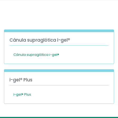
España
Turkey
France
International English
Cánula supraglótica i-gel®
Cánula supraglótica i-gel®
i-gel® Plus
i-gel® Plus